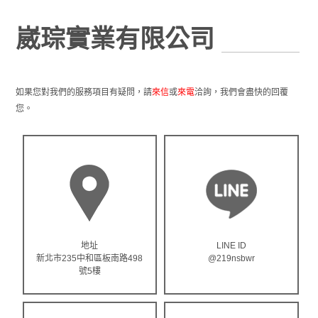
崴琮實業有限公司
如果您對我們的服務項目有疑問，請
或
洽詢，我們會盡快的回覆
來信
來電
您。
地址
LINE ID
新北市235中和區板南路498
@219nsbwr
號5樓