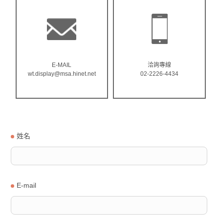
E-MAIL
洽詢專線
wt.display@msa.hinet.net
02-2226-4434
姓名
E-mail