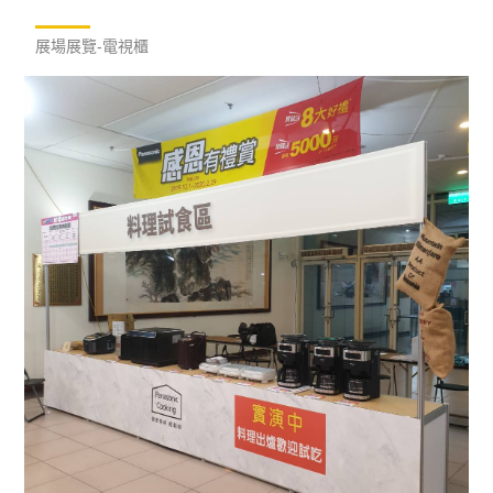
展場展覽-電視櫃