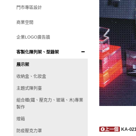
門市專區設計
商業空間
企業LOGO廣告牆
客製化陳列架、型錄架
展示架
收納盒、化妝盒
主題式陳列臺
組合櫃(鐵、壓克力、玻璃、木)專業
製作
燈箱
上一個
KA-02
防疫壓克力罩