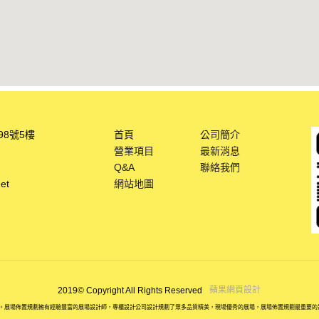
98號5樓
首頁
公司簡介
營業項目
最新消息
Q&A
聯絡我們
et
網站地圖
蘋果網頁設計
2019© Copyright All Rights Reserved
展場佈置規劃擁有經驗豐富的展場設計師，專櫃設計公司設計規劃了眾多品質精美，現場優秀的展場，展場佈置規劃最重要的是