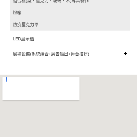
組合櫃(鐵、壓克力、玻璃、木)專業製作
燈箱
防疫壓克力罩
LED展示櫃
展場設備(系統組合+廣告輸出+舞台搭建)