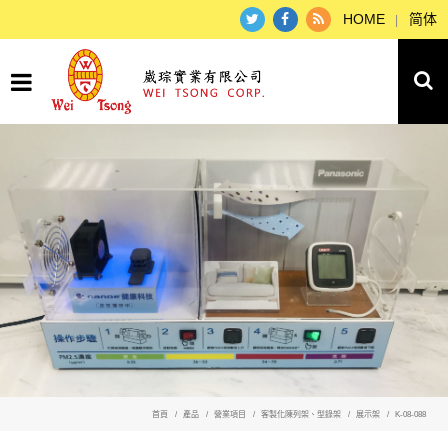
HOME
简体
首頁
產品
營業項目
客製化陳列架、型錄架
展示架
K-08-088